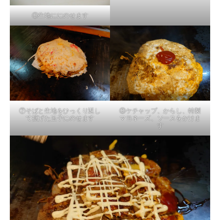
⑤生地ににのせます
⑦そばと生地をひっくり返し
⑧ケチャップ、からし、特製
て拡げた玉子にのせます
マヨネーズ、ソースをかけま
す