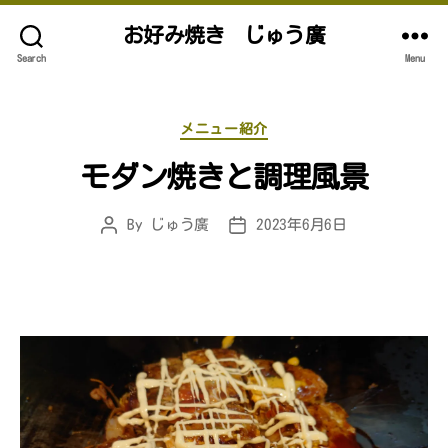
お好み焼き じゅう廣
Search
Menu
Categories
メニュー紹介
モダン焼きと調理風景
By
じゅう廣
2023年6月6日
Post
Post
author
date