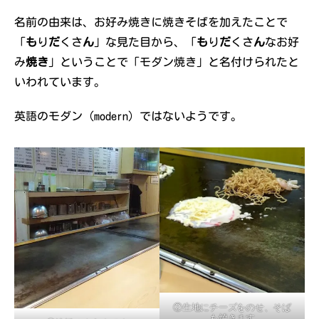
名前の由来は、お好み焼きに焼きそばを加えたことで
「
も
り
だ
くさ
ん
」な見た目から、「
も
り
だ
くさ
ん
なお好
み
焼き
」ということで「モダン焼き」と名付けられたと
いわれています。
英語のモダン（modern）ではないようです。
②生地にチーズをのせ、そば
も焼きます