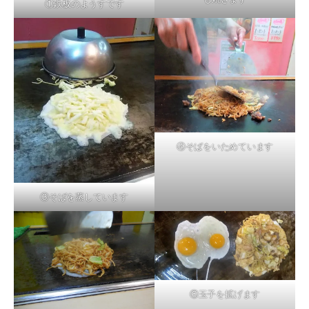
①鉄板のようすです
④そばをいためています
③そばを蒸しています
⑥玉子を拡げます